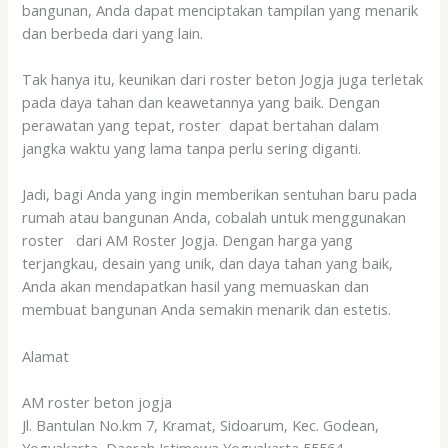
bangunan, Anda dapat menciptakan tampilan yang menarik
dan berbeda dari yang lain.
Tak hanya itu, keunikan dari roster beton Jogja juga terletak
pada daya tahan dan keawetannya yang baik. Dengan
perawatan yang tepat, roster dapat bertahan dalam
jangka waktu yang lama tanpa perlu sering diganti.
Jadi, bagi Anda yang ingin memberikan sentuhan baru pada
rumah atau bangunan Anda, cobalah untuk menggunakan
roster dari AM Roster Jogja. Dengan harga yang
terjangkau, desain yang unik, dan daya tahan yang baik,
Anda akan mendapatkan hasil yang memuaskan dan
membuat bangunan Anda semakin menarik dan estetis.
Alamat
AM roster beton jogja
Jl. Bantulan No.km 7, Kramat, Sidoarum, Kec. Godean,