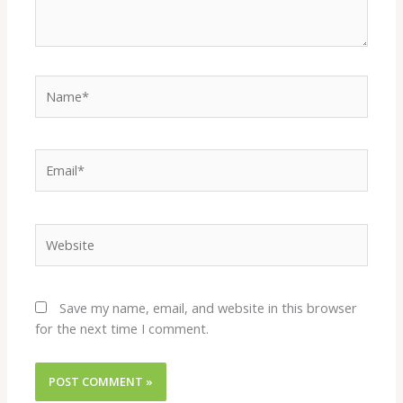
Name*
Email*
Website
Save my name, email, and website in this browser
for the next time I comment.