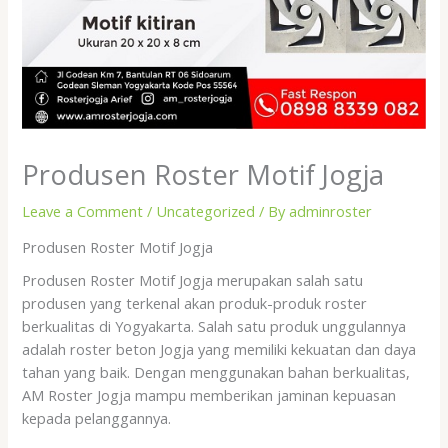
Produsen Roster Motif Jogja
Leave a Comment
/
Uncategorized
/ By
adminroster
Produsen Roster Motif Jogja
Produsen Roster Motif Jogja merupakan salah satu
produsen yang terkenal akan produk-produk roster
berkualitas di Yogyakarta. Salah satu produk unggulannya
adalah roster beton Jogja yang memiliki kekuatan dan daya
tahan yang baik. Dengan menggunakan bahan berkualitas,
AM Roster Jogja mampu memberikan jaminan kepuasan
kepada pelanggannya.