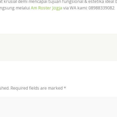
t krusial demi mencapai tujuan fungsional & estetika ideal
langsung melalui
Am Roster Jogja
via WA kami: 08988339082.
shed.
Required fields are marked
*