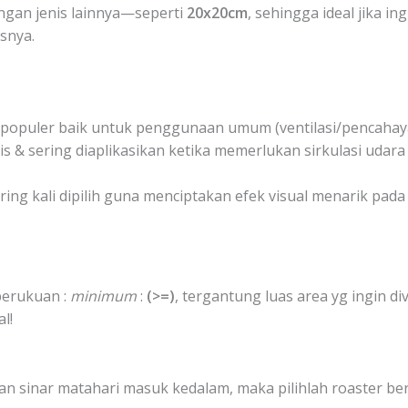
engan jenis lainnya—seperti
20x20cm
, sehingga ideal jika i
snya.
populer baik untuk penggunaan umum (ventilasi/pencahay
is & sering diaplikasikan ketika memerlukan sirkulasi udar
ring kali dipilih guna menciptakan efek visual menarik pada 
berukuan :
minimum
:
(>=)
, tergantung luas area yg ingin div
l!
n sinar matahari masuk kedalam, maka pilihlah roaster ber