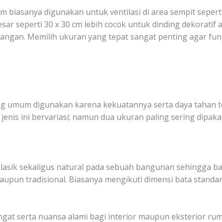
 cm biasanya digunakan untuk ventilasi di area sempit seper
r besar seperti 30 x 30 cm lebih cocok untuk dinding dekorat
ngan. Memilih ukuran yang tepat sangat penting agar fungsi
ng umum digunakan karena kekuatannya serta daya tahan 
enis ini bervariasi; namun dua ukuran paling sering dipakai
lasik sekaligus natural pada sebuah bangunan sehingga ba
pun tradisional. Biasanya mengikuti dimensi bata standar 
at serta nuansa alami bagi interior maupun eksterior ru