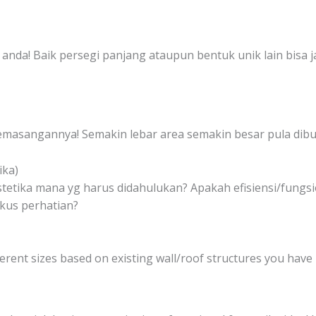
n anda! Baik persegi panjang ataupun bentuk unik lain bisa j
emasangannya! Semakin lebar area semakin besar pula dib
ika)
stetika mana yg harus didahulukan? Apakah efisiensi/fungsi
okus perhatian?
fferent sizes based on existing wall/roof structures you have 