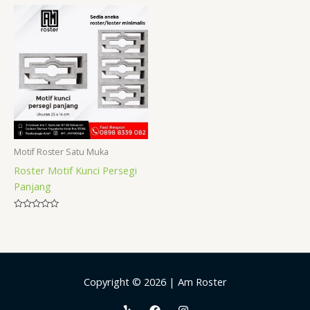
of
of
5
5
Motif Roster Satu Muka
Roster Motif Kunci Persegi
Panjang
Rated
0
out
of
5
Copyright © 2026 | Am Roster