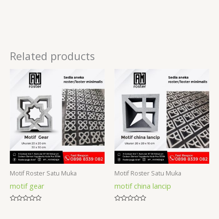
Related products
Motif Roster Satu Muka
Motif Roster Satu Muka
motif gear
motif china lancip
Rated
Rated
0
0
out
out