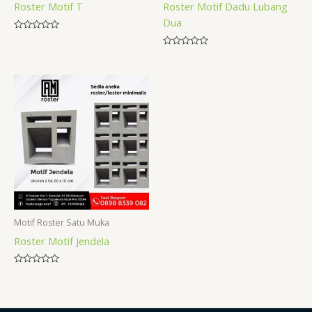
Roster Motif T
Roster Motif Dadu Lubang
Dua
Rated
0
Rated
out
0
of
out
5
of
5
Motif Roster Satu Muka
Roster Motif Jendela
Rated
0
out
of
5