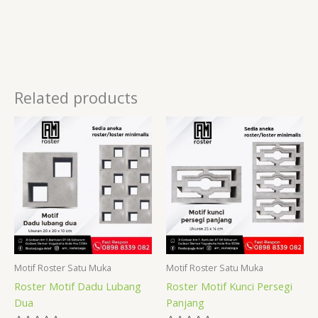
Related products
Motif Roster Satu Muka
Motif Roster Satu Muka
Roster Motif Dadu Lubang
Roster Motif Kunci Persegi
Dua
Panjang