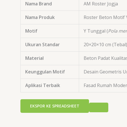
Nama Brand
AM Roster Jogja
Nama Produk
Roster Beton Motif
Motif
Y Tunggal (
Pola men
Ukuran Standar
20
×
20
×
10
cm
(Tebal
Material
Beton Padat Kualit
Keunggulan Motif
Desain Geometris U
Aplikasi Terbaik
Fasad Rumah Moder
EKSPOR KE SPREADSHEET