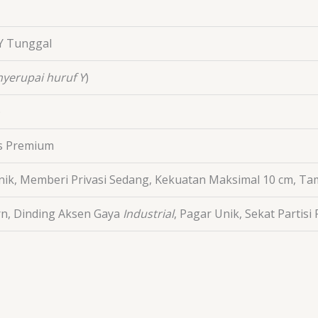
 Y Tunggal
yerupai huruf Y
)
)
as Premium
nik, Memberi Privasi Sedang, Kekuatan Maksimal
10
cm
, Ta
n, Dinding Aksen Gaya
Industrial
, Pagar Unik, Sekat Partis