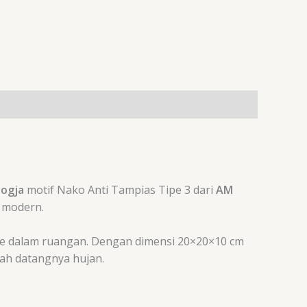
Jogja
motif Nako Anti Tampias Tipe 3 dari
AM
 modern.
 ke dalam ruangan. Dengan dimensi
20
×
20
×
10
cm
rah datangnya hujan.