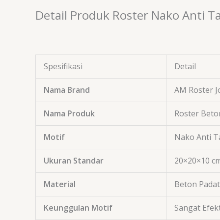
Detail Produk Roster Nako Anti 
Spesifikasi
Detail
Nama Brand
AM Roster J
Nama Produk
Roster Beto
Motif
Nako Anti T
Ukuran Standar
20
×
20
×
10
c
Material
Beton Padat
Keunggulan Motif
Sangat Efekt