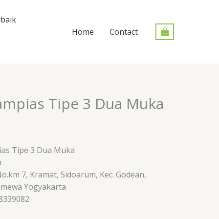
baik
Home
Contact
ampias Tipe 3 Dua Muka
pias Tipe 3 Dua Muka
m
 No.km 7, Kramat, Sidoarum, Kec. Godean,
timewa Yogyakarta
88339082