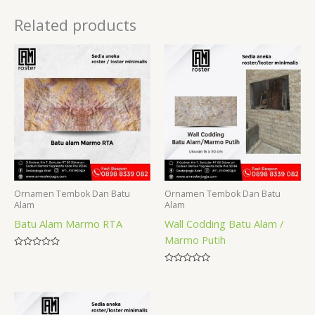
Related products
Ornamen Tembok Dan Batu
Ornamen Tembok Dan Batu
Alam
Alam
Batu Alam Marmo RTA
Wall Codding Batu Alam /
Marmo Putih
Rated
0
Rated
out
0
of
out
5
of
5