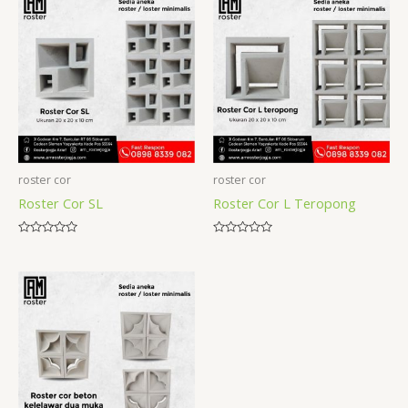
roster cor
roster cor
Roster Cor SL
Roster Cor L Teropong
Rated
Rated
0
0
out
out
of
of
5
5