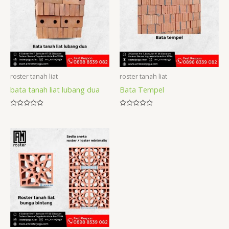
roster tanah liat
roster tanah liat
bata tanah liat lubang dua
Bata Tempel
Rated
Rated
0
0
out
out
of
of
5
5