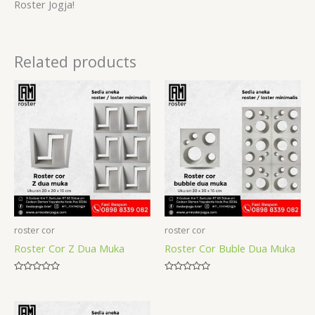
Roster Jogja!
Related products
roster cor
roster cor
Roster Cor Z Dua Muka
Roster Cor Buble Dua Muka
Rated
Rated
0
0
out
out
of
of
5
5